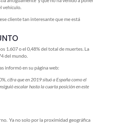
istía antiguamente y que no ha venido a poner
l vehículo.
ese cliente tan interesante que me está
JUNTO
s 1.607 o el 0,48% del total de muertes. La
174 del mundo.
ras informó en su página web:
80%, cifra que en 2019 situó a España como el
iguió escalar hasta la cuarta posición en este
rno. Ya no solo por la proximidad geográfica