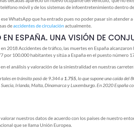
timas décadas apareció un nuevo ocupante del vehículo, que no ex
 teléfono móvil y de los sistemas de infoentretenimiento dentro de
ar ese WhatsApp que ha entrado pues no poder pasar sin atender a 
sas de
accidentes de circulación
actualmente.
O EN ESPAÑA. UNA VISIÓN DE CON
en 2018 Accidentes de tráfico, las muertes en España alcanzaron lo
,77 por 100.000 habitantes y sitúa a España en el puesto número 
 el análisis y valoración de la siniestralidad en nuestras carrete
tales en tránsito pasó de 9.344 a
1.755
, lo que supone una caída del 
de Suecia, Irlanda, Malta, Dinamarca y Luxemburgo. En 2020 España cons
 valorar nuestros datos de acuerdo con los países de nuestro ento
cional que se llama Unión Europea.